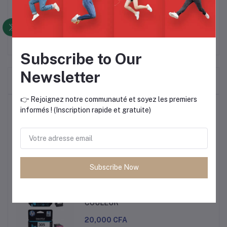
Quantité : 1
Subscribe to Our
Newsletter
Frequently Bought Products
👉 Rejoignez notre communauté et soyez les premiers
Produits les plus vendus
informés ! (Inscription rapide et gratuite)
CARTOUCHE HP 305 NOIR ET
COULEUR
20,000 CFA
Subscribe Now
CARTOUCHE HP 305 NOIR ET
COULEUR
20,000 CFA