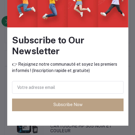
Plus 4130 - HP Deskjet 2721 - HP Envy Pro 6432 - HP Envy
Pro 6452 - HP Deskjet Plus 4122 - HP Deskjet 2710 - HP
Deskjet Plus 4120 -
Subscribe to Our
Newsletter
Frequently Bought Products
👉 Rejoignez notre communauté et soyez les premiers
informés ! (Inscription rapide et gratuite)
Produits les plus vendus
CARTOUCHE HP 305 NOIR ET
COULEUR
Subscribe Now
20,000 CFA
CARTOUCHE HP 305 NOIR ET
COULEUR