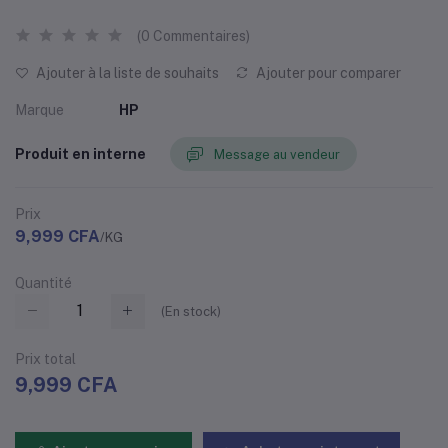
(0 Commentaires)
Ajouter à la liste de souhaits
Ajouter pour comparer
Marque
HP
Produit en interne
Message au vendeur
Prix
9,999 CFA
/KG
Quantité
(
En stock
)
Prix ​​total
9,999 CFA