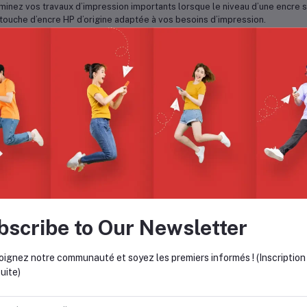
minez vos travaux d’impression importants lorsque le niveau d’une encre spéc
touche d’encre HP d’origine adaptée à vos besoins d’impression.
isissez facilement la cartouche d’encre HP d’origine conçue pour répond
ions de cartouche d’encre conçues pour vous offrir le meilleur rapport qua
c HP, vous pourrez toujours trouver la cartouche adaptée à votre volume 
trôlez facilement les niveaux d’encre des cartouches au moyen de l’indicat
minez un travail important même lorsque le niveau d’encre d’une cartouch
touche restante.
rgez les cartouches rapidement et facilement—la technologie des cartouc
d’origine.
rimantes compatibles avec la Cartouche d’encre HP 61 tricolore
rimantes tout-en-un jet d’encre
bscribe to Our Newsletter
rimante e-All-in-One HP ENVY 5530 (A9J40A)
oignez notre communauté et soyez les premiers informés ! (Inscription
ENVY 4500 e-All-in-One Printer (A9T80A)
uite)
ENVY 4502 e-All-in-One Printer (A9T85A)