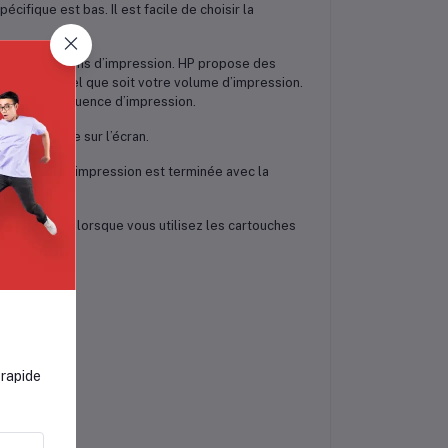
ifique est bas. Il est facile de choisir la
re à vos besoins d’impression. HP propose des
lité/prix, quel que soit votre volume d’impression.
et votre fréquence d’impression.
eur pratique sur l’écran.
e est bas—l’impression est terminée avec la
hes vérifie lorsque vous utilisez les cartouches
 rapide