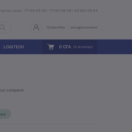
tactez-nous : 77 130 65 65 / 77 130 68 68 / 33 822 09 64
S'identifier
enregistrement
0 CFA
LOGITECH
MPOWER
SMART
(
0
Articles)
our comparer
eur