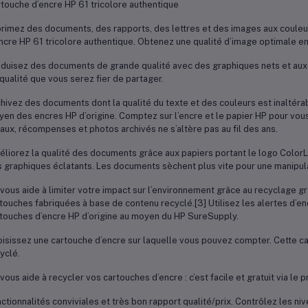
touche d’encre HP 61 tricolore authentique
rimez des documents, des rapports, des lettres et des images aux couleurs
ncre HP 61 tricolore authentique. Obtenez une qualité d’image optimale en 
duisez des documents de grande qualité avec des graphiques nets et aux
qualité que vous serez fier de partager.
hivez des documents dont la qualité du texte et des couleurs est inaltéra
en des encres HP d’origine. Comptez sur l’encre et le papier HP pour vou
aux, récompenses et photos archivés ne s’altère pas au fil des ans.
liorez la qualité des documents grâce aux papiers portant le logo Color
 graphiques éclatants. Les documents sèchent plus vite pour une manipula
vous aide à limiter votre impact sur l’environnement grâce au recyclage gr
touches fabriquées à base de contenu recyclé.[3] Utilisez les alertes d’enc
touches d’encre HP d’origine au moyen du HP SureSupply.
isissez une cartouche d’encre sur laquelle vous pouvez compter. Cette c
yclé.
vous aide à recycler vos cartouches d’encre : c’est facile et gratuit via l
ctionnalités conviviales et très bon rapport qualité/prix. Contrôlez les niv