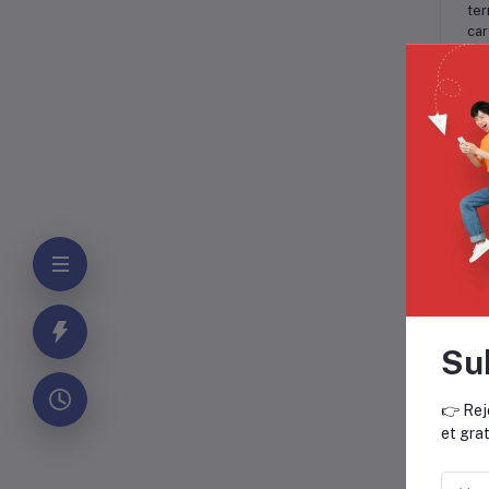
ter
car
Cho
opt
Ave
Con
Ter
car
Cha
HP 
Imp
Imp
Su
Imp
👉 Rej
HP 
et grat
HP 