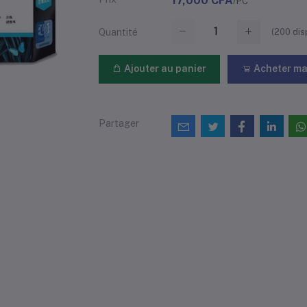
17,000 CFA
/PC
(
200
dis
Quantité
Ajouter au panier
Acheter ma
Partager