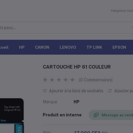
Helpline
Con
cueil
HP
CANON
LENOVO
TP LINK
EPSON
CARTOUCHE HP 61 COULEUR
(0 Commentaires)
Ajouter à la liste de souhaits
Ajouter p
Marque
HP
Produit en interne
Message au vend
Prix