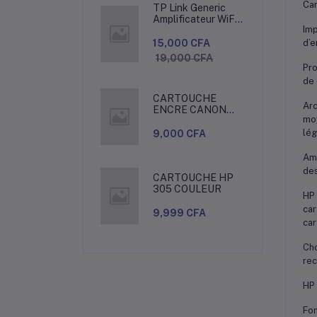
Car
TP Link Generic
Amplificateur WiFi
Imp
Puissant -
300Mbps - Blanc
15,000 CFA
d’e
19,000 CFA
Pro
de 
CARTOUCHE
Arc
ENCRE CANON
moy
490
AUTHENTIQUE
lég
9,000 CFA
Amé
des
CARTOUCHE HP
305 COULEUR
HP 
car
9,999 CFA
car
Cho
rec
HP 
Fon