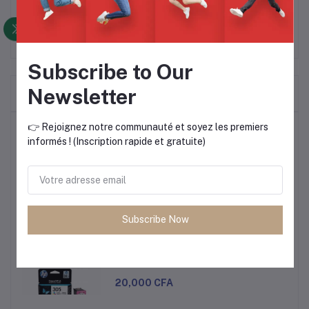
Subscribe to Our
Newsletter
Frequently Bought Products
👉 Rejoignez notre communauté et soyez les premiers
Produits les plus vendus
informés ! (Inscription rapide et gratuite)
CARTOUCHE HP 305 NOIR ET
COULEUR
20,000 CFA
Subscribe Now
CARTOUCHE HP 305 NOIR ET
COULEUR
20,000 CFA