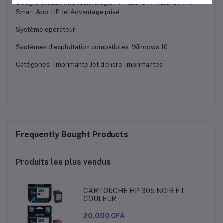
Google Cloud Print, technologie HP Auto-On / Auto-Off, HP
Smart App, HP JetAdvantage privé
Système opérateur
Systèmes d’exploitation compatibles: Windows 10
Catégories : Imprimante Jet d’encre, Imprimantes
Frequently Bought Products
Produits les plus vendus
CARTOUCHE HP 305 NOIR ET
COULEUR
20,000 CFA