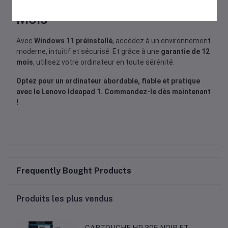
Windows 11 et Garantie 12
Mois
Avec
Windows 11 préinstallé
, accédez à un environnement
moderne, intuitif et sécurisé. Et grâce à une
garantie de 12
mois
, utilisez votre ordinateur en toute sérénité.
Optez pour un ordinateur abordable, fiable et pratique
avec le Lenovo Ideapad 1. Commandez-le dès maintenant
!
Frequently Bought Products
Produits les plus vendus