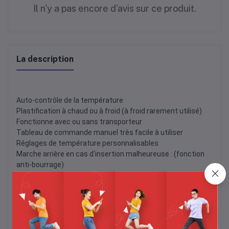
Il n'y a pas encore d'avis sur ce produit.
La description
Auto-contrôle de la température
Plastification à chaud ou à froid (à froid rarement utilisé)
Fonctionne avec ou sans transporteur
Tableau de commande manuel très facile à utiliser
Réglages de température personnalisables
Marche arrière en cas d'insertion malheureuse : (fonction
anti-bourrage)
Un signal lumineux indique que la JL-320 est prête
Puissance : 480W
Tension : 220V
Dimensions (L x l x h) mm : 500 x 200 x 100
Poids (kg) : 6,2