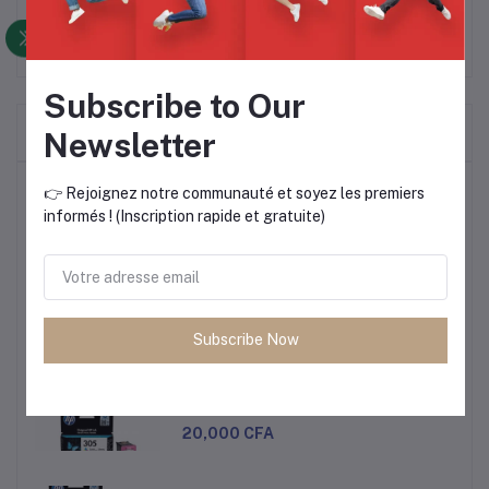
Subscribe to Our
Frequently Bought Products
Newsletter
Produits les plus vendus
👉 Rejoignez notre communauté et soyez les premiers
informés ! (Inscription rapide et gratuite)
CARTOUCHE HP 305 NOIR ET
COULEUR
20,000 CFA
Subscribe Now
CARTOUCHE HP 305 NOIR ET
COULEUR
20,000 CFA