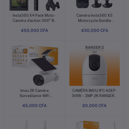
Insta360 X4 Pack Moto -
Caméra Insta360 X5
Ajouter au panier
Ajouter au panier
Caméra d'action 360° 8K
Motorcycle Bundle
étanche, vidéo Grand
CINSAAHA – Caméra
450,000 CFA
430,000 CFA
Angle 4K, Effet de Perche
360° 8K pour Moto
à Selfie Invisible, 135 Min
d'autonomie, édition IA,
stabilisation, Carte
microSD Non Incluse
Imou 2K Caméra
CAMÉRA IMOU IPC-K2EP-
Ajouter au panier
Ajouter au panier
Surveillance WiFi
3HIW – 3MP 2K RANGER 2
Exterieure sans Fil
Wi-Fi
45,000 CFA
20,000 CFA
Solaire, WiFi 2.4GHz |
Caméra Solaire Exterieur
360° PTZ, Batterie
5000mAh, Détection de
Personnes/Véhicules,Vision