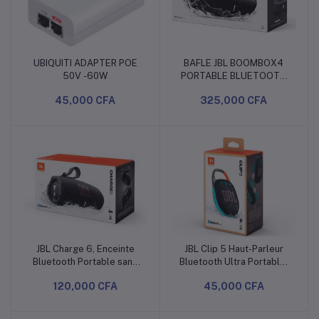
UBIQUITI ADAPTER POE
BAFLE JBL BOOMBOX4
Ajouter au panier
Ajouter au panier
50V -60W
PORTABLE BLUETOOTH
SPEAKER
45,000 CFA
325,000 CFA
JBL Charge 6, Enceinte
JBL Clip 5 Haut-Parleur
Ajouter au panier
Ajouter au panier
Bluetooth Portable sans
Bluetooth Ultra Portable,
Fil, Noir | Étanchéité IP68,
étanche et résistant à la
120,000 CFA
45,000 CFA
IA Boost, 28 Heures de
poussière, Mousqueton
Lecture, Auracast
intégré, jusqu'à 12 Heures
de Jeu