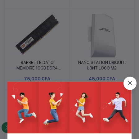
Nocturne Couleur 30M,
Détection de
Personne/Véhicule, Suivi
Intelligent, IP66, WiFi
2.4GHz/WiFi 6,Audio
Bidirectionnel
BARRETTE DATO
NANO STATION UBIQUITI
Ajouter au panier
Ajouter au panier
MEMOIRE 16GB DDR4
UBNT LOCO M2
POUR DESKTOP
75,000 CFA
45,000 CFA