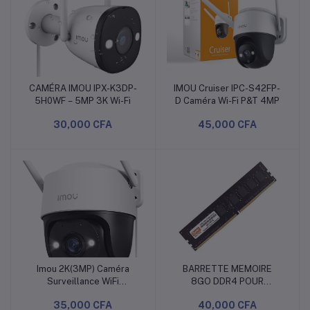
Nocturne
Couluer,IP65,Mode Priv
CAMÉRA IMOU IPX-K3DP-
IMOU Cruiser IPC-S42FP-
Ajouter au panier
Ajouter au panier
5H0WF – 5MP 3K Wi-Fi
D Caméra Wi-Fi P&T 4MP
30,000 CFA
45,000 CFA
Imou 2K(3MP) Caméra
BARRETTE MEMOIRE
Ajouter au panier
Ajouter au panier
Surveillance WiFi
8GO DDR4 POUR
Extérieure 360°, Caméra
DESKTOP
35,000 CFA
40,000 CFA
Exterieur | Vision