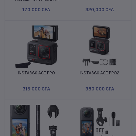
Mac, Suivi IA, HDR, Micro à
170,000 CFA
320,000 CFA
réduction de Bruit,
contrôle gestuel, pour
Streaming, réunions,
télétravail, appels vidéos,
Jeux, Zoom, Teams,
Twitch
INSTA360 ACE PRO
INSTA360 ACE PRO2
Ajouter au panier
Ajouter au panier
315,000 CFA
380,000 CFA