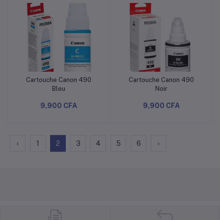
Cartouche Canon 490
Cartouche Canon 490
Ajouter au panier
Ajouter au panier
Bleu
Noir
9,900 CFA
9,900 CFA
‹
1
2
3
4
5
6
›