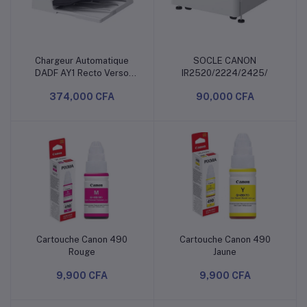
Chargeur Automatique
SOCLE CANON
Ajouter au panier
Ajouter au panier
DADF AY1 Recto Verso
IR2520/2224/2425/
Pour Imprimante Canon
374,000 CFA
90,000 CFA
Série iR2224N
Cartouche Canon 490
Cartouche Canon 490
Ajouter au panier
Ajouter au panier
Rouge
Jaune
9,900 CFA
9,900 CFA