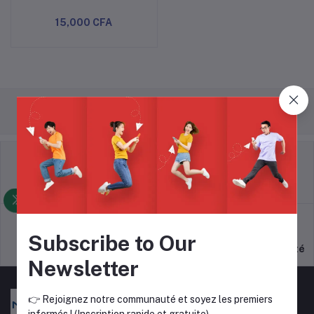
15,000 CFA
Politique de retour
Termes et conditions
Subscribe to Our
Politique d'assistance
Politique de confidentialité
Newsletter
👉 Rejoignez notre communauté et soyez les premiers
informés ! (Inscription rapide et gratuite)